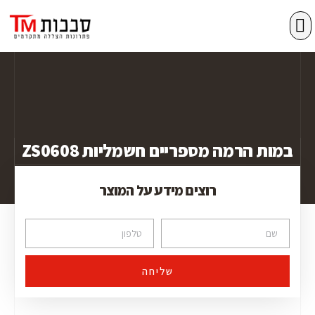
מסכי גלילה zip
סגירת מרפסות
פרגולות אלומיניום
במות הרמה מספריים חשמליות ZS0608
רוצים מידע על המוצר
שליחה