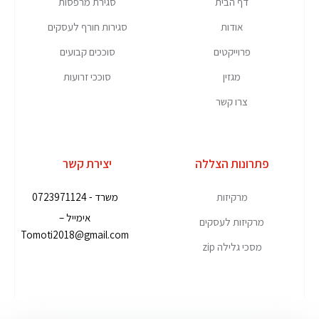
דף הבית
סגירת מרפסות
אודות
סגירות חורף לעסקים
פרוייקטים
סוככים קבועים
מגזין
סוככי זרועות
צרו קשר
פתרונות הצללה
יצירת קשר
מרקיזות
משרד - 0723971124
אימייל –
מרקיזות לעסקים
Tomoti2018@gmail.com
מסכי גלילה zip