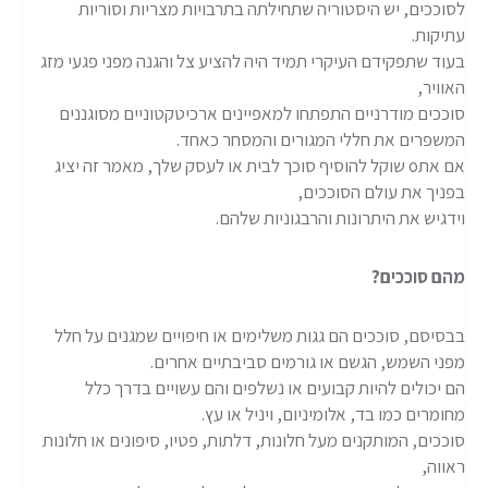
לסוככים, יש היסטוריה שתחילתה בתרבויות מצריות וסוריות
עתיקות.
בעוד שתפקידם העיקרי תמיד היה להציע צל והגנה מפני פגעי מזג
האוויר,
סוככים מודרניים התפתחו למאפיינים ארכיטקטוניים מסוגננים
המשפרים את חללי המגורים והמסחר כאחד.
אם אתo שוקל להוסיף סוכך לבית או לעסק שלך, מאמר זה יציג
בפניך את עולם הסוככים,
וידגיש את היתרונות והרבגוניות שלהם.
מהם סוככים?
בבסיסם, סוככים הם גגות משלימים או חיפויים שמגנים על חלל
מפני השמש, הגשם או גורמים סביבתיים אחרים.
הם יכולים להיות קבועים או נשלפים והם עשויים בדרך כלל
מחומרים כמו בד, אלומיניום, ויניל או עץ.
סוככים, המותקנים מעל חלונות, דלתות, פטיו, סיפונים או חלונות
ראווה,