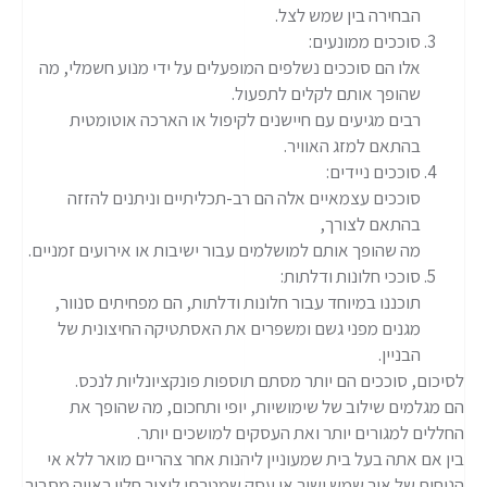
הבחירה בין שמש לצל.
סוככים ממונעים:
אלו הם סוככים נשלפים המופעלים על ידי מנוע חשמלי, מה
שהופך אותם לקלים לתפעול.
רבים מגיעים עם חיישנים לקיפול או הארכה אוטומטית
בהתאם למזג האוויר.
סוככים ניידים:
סוככים עצמאיים אלה הם רב-תכליתיים וניתנים להזזה
בהתאם לצורך,
מה שהופך אותם למושלמים עבור ישיבות או אירועים זמניים.
סוככי חלונות ודלתות:
תוכננו במיוחד עבור חלונות ודלתות, הם מפחיתים סנוור,
מגנים מפני גשם ומשפרים את האסתטיקה החיצונית של
הבניין.
לסיכום, סוככים הם יותר מסתם תוספות פונקציונליות לנכס.
הם מגלמים שילוב של שימושיות, יופי ותחכום, מה שהופך את
החללים למגורים יותר ואת העסקים למושכים יותר.
בין אם אתה בעל בית שמעוניין ליהנות אחר צהריים מואר ללא אי
הנוחות של אור שמש ישיר או עסק שמטרתו ליצור חלון ראווה מסביר