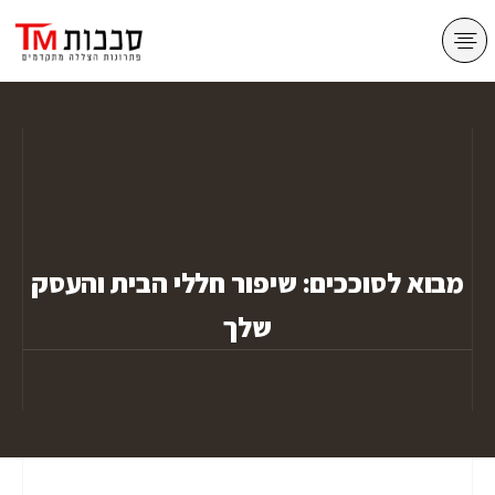
מסכי גלילה zip
מבוא לסוככים: שיפור חללי הבית והעסק
שלך