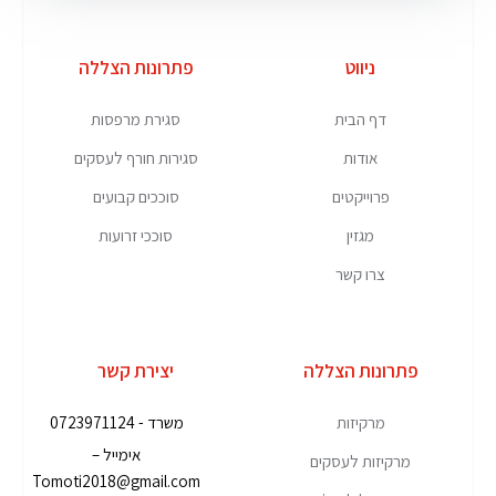
ניווט
פתרונות הצללה
דף הבית
סגירת מרפסות
אודות
סגירות חורף לעסקים
פרוייקטים
סוככים קבועים
מגזין
סוככי זרועות
צרו קשר
פתרונות הצללה
יצירת קשר
מרקיזות
משרד - 0723971124
אימייל –
מרקיזות לעסקים
Tomoti2018@gmail.com