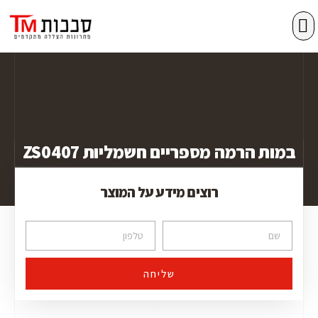
מסכי גלילה zip
סגירת מרפסות
פרגולות אלומיניום
במות הרמה מספריים חשמליות ZS0407
רוצים מידע על המוצר
שליחה